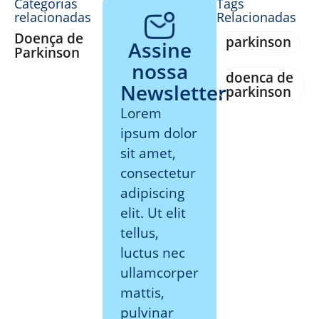
Categorias
Tags
relacionadas
Relacionadas
Doença de
parkinson
Assine
Parkinson
nossa
doenca de
Newsletter
parkinson
Lorem
ipsum dolor
sit amet,
consectetur
adipiscing
elit. Ut elit
tellus,
luctus nec
ullamcorper
mattis,
pulvinar