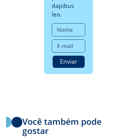
dapibus
leo.
Enviar
Você também pode
gostar