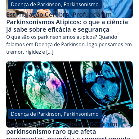
Doença de Parkinson
Parkinsonismo
,
Estimulação Cerebral Profunda em
Parkinsonismos Atípicos: o que a ciência
já sabe sobre eficácia e segurança
O que são os parkinsonismos atípicos? Quando
falamos em Doença de Parkinson, logo pensamos em
tremor, rigidez e […]
Doença de Parkinson
Parkinsonismo
,
Degeneração Corticobasal (DCB): um
parkinsonismo raro que afeta
movimentos, memória e comportamento