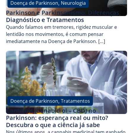
Doença de Parkinson
Neurologia
,
Parkinson e Parkinsonismo: Diferenças,
Diagnóstico e Tratamentos
Quando falamos em tremores, rigidez muscular e
lentidão nos movimentos, é comum pensar
imediatamente na Doença de Parkinson. […]
Doença de Parkinson
Tratamentos
,
Cannabis (Canabidiol – CBD) no
Parkinson: esperança real ou mito?
Descubra o que a ciência já sabe
Nos últimos anos, a cannabis medicinal tem ganhado