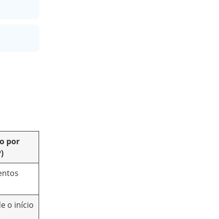
o por
)
entos
 o início