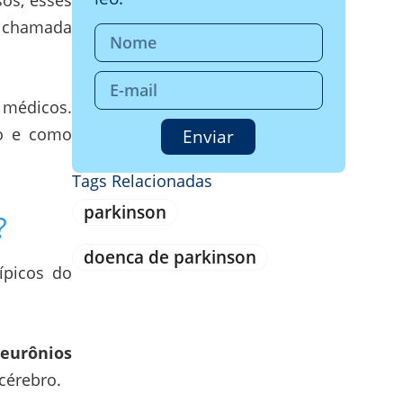
sos, esses
é chamada
 médicos.
lo e como
Enviar
Tags Relacionadas
parkinson
?
doenca de parkinson
ípicos do
eurônios
cérebro.