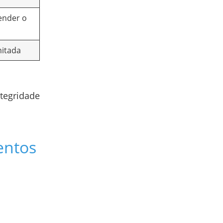
ender o
mitada
ntegridade
entos