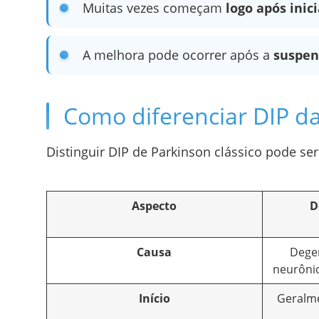
Muitas vezes começam
logo após inic
A melhora pode ocorrer após a
suspen
Como diferenciar DIP d
Distinguir DIP de Parkinson clássico pode se
Aspecto
D
Causa
Dege
neurôni
Início
Geralme