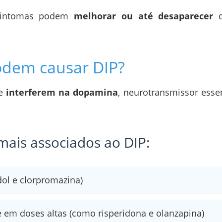
s sintomas podem
melhorar ou até desaparecer
q
dem causar DIP?
e
interferem na dopamina
, neurotransmissor esse
ais associados ao DIP:
ol e clorpromazina)
e em doses altas (como risperidona e olanzapina)