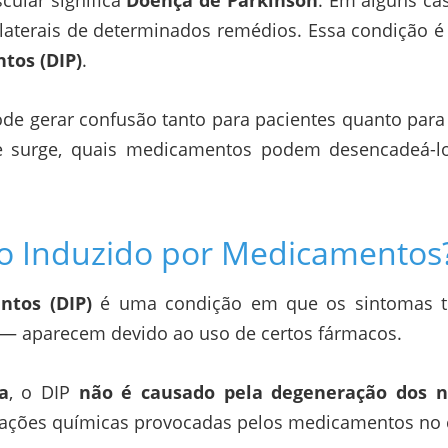
ular significa
Doença de Parkinson
. Em alguns ca
olaterais de determinados remédios. Essa condição 
tos (DIP)
.
e gerar confusão tanto para pacientes quanto para
le surge, quais medicamentos podem desencadeá-
o Induzido por Medicamentos
tos (DIP)
é uma condição em que os sintomas t
o — aparecem devido ao uso de certos fármacos.
a
, o DIP
não é causado pela degeneração dos n
erações químicas provocadas pelos medicamentos no 