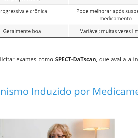
rogressiva e crônica
Pode melhorar após susp
medicamento
Geralmente boa
Variável; muitas vezes li
olicitar exames como
SPECT-DaTscan
, que avalia a i
onismo Induzido por Medicam