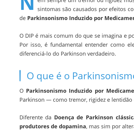
N
em sempre um tremor ou rigidez musc
sintomas são causados por efeitos c
de
Parkinsonismo Induzido por Medicamen
O DIP é mais comum do que se imagina e pod
Por isso, é fundamental entender como e
diferenciá-lo do Parkinson verdadeiro.
O que é o Parkinsonism
O
Parkinsonismo Induzido por Medicamen
Parkinson — como tremor, rigidez e lentidã
Diferente da
Doença de Parkinson clássic
produtores de dopamina
, mas sim por alt